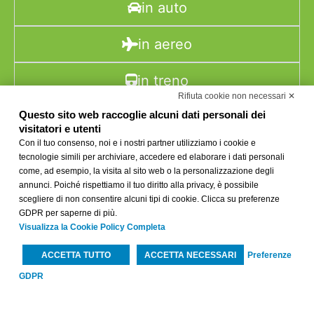
in auto
in aereo
in treno
Rifiuta cookie non necessari ✕
Questo sito web raccoglie alcuni dati personali dei
visitatori e utenti
Con il tuo consenso, noi e i nostri partner utilizziamo i cookie e
DATI SOCIETARI
tecnologie simili per archiviare, accedere ed elaborare i dati personali
Galileo Project SRL. – P. IVA: 03860300288
come, ad esempio, la visita al sito web o la personalizzazione degli
annunci. Poiché rispettiamo il tuo diritto alla privacy, è possibile
Via Venezia, 30 – 35131 – Padova (PD)
scegliere di non consentire alcuni tipi di cookie. Clicca su preferenze
GDPR per saperne di più.
Capitale sociale: 50000 i.v. – Registro imprese Padova
Visualizza la Cookie Policy Completa
03860300288
ACCETTA TUTTO
ACCETTA NECESSARI
Preferenze
GDPR